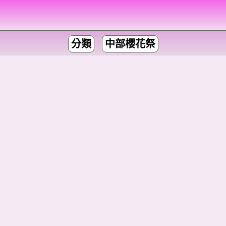
分類
中部櫻花祭