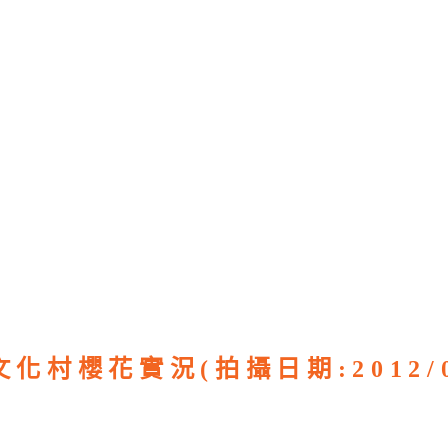
化村櫻花實況(拍攝日期:2012/0