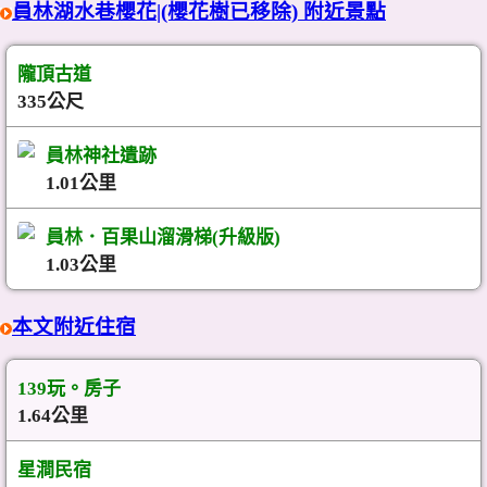
員林湖水巷櫻花|(櫻花樹已移除) 附近景點
隴頂古道
335公尺
員林神社遺跡
1.01公里
員林．百果山溜滑梯(升級版)
1.03公里
本文附近住宿
139玩。房子
1.64公里
星澗民宿