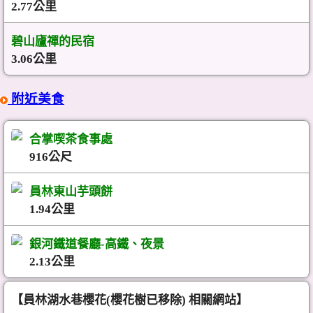
2.77公里
碧山廬禪的民宿
3.06公里
附近美食
合掌喫茶食事處
916公尺
員林東山芋頭餅
1.94公里
銀河鐵道餐廳-高鐵、夜景
2.13公里
【員林湖水巷櫻花(櫻花樹已移除) 相關網站】